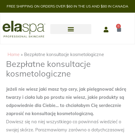
FREE SHIPPING ON ORDERS OVER $60 IN THE US AND $80 IN CANADA
0
Cart
Home
Bezpłatne konsultacje kosmetologiczne
Bezpłatne konsultacje
kosmetologiczne
Jeżeli nie wiesz jaki masz typ cery, jak pielęgnować skórę
twarzy i ciała lub po prostu nie wiesz, jakie produkty są
odpowiednie dla Ciebie… to chciałabym Cię serdecznie
zaprosić na konsultację kosmetologiczną.
Dowiesz się na niej wszystkiego co powinnaś wiedzieć o
swojej skórze. Porozmawiamy zarówno o dotychczasowej